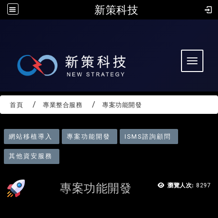
新策科技
:::
Toggle 
首頁
專業整合服務
專案功能開發
:
網站移植導入
專案功能開發
ISMS諮詢顧問
其他資安服務
專案功能開發
瀏覽人次:
8297