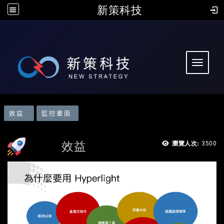
新策科技
:::
Toggle 
:
效益
監控畫面
效益
瀏覽人次:
3500