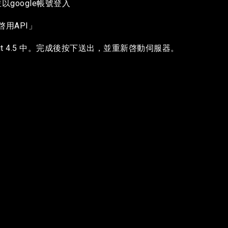
com 並以google帳號登入
「啓用API」
it 4.5 中。完成後按下送出，並重新啓動伺服器。